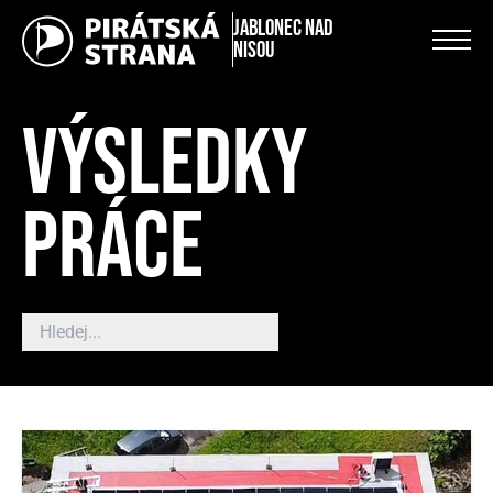
Jablonec nad
Nisou
VÝSLEDKY
PRÁCE