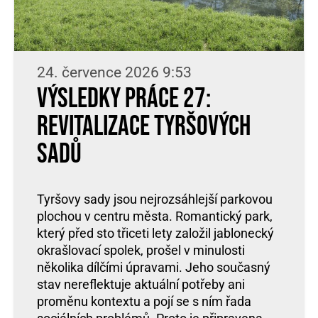
24. července 2026 9:53
Výsledky práce 27:
Revitalizace Tyršových
sadů
Tyršovy sady jsou nejrozsáhlejší parkovou
plochou v centru města. Romantický park,
který před sto třiceti lety založil jablonecký
okrašlovací spolek, prošel v minulosti
několika dílčími úpravami. Jeho současný
stav nereflektuje aktuální potřeby ani
proměnu kontextu a pojí se s ním řada