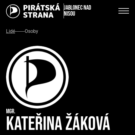
Jablonec nad
Nisou
Lidé
Osoby
Mgr.
Kateřina Žáková