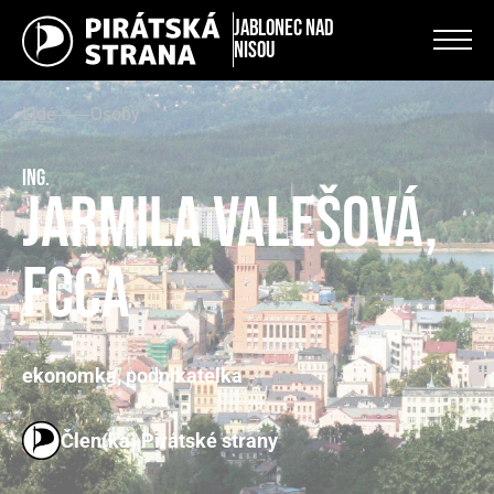
Jablonec nad
Nisou
Lidé
Osoby
Ing.
Jarmila Valešová,
FCCA
ekonomka, podnikatelka
Člen(ka) Pirátské strany