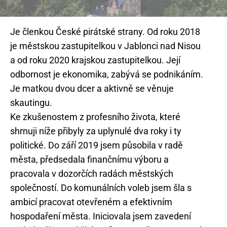
Je členkou České pirátské strany. Od roku 2018
je městskou zastupitelkou v Jablonci nad Nisou
a od roku 2020 krajskou zastupitelkou. Její
odbornost je ekonomika, zabývá se podnikáním.
Je matkou dvou dcer a aktivně se věnuje
skautingu.
Ke zkušenostem z profesního života, které
shrnuji níže přibyly za uplynulé dva roky i ty
politické. Do září 2019 jsem působila v radě
města, předsedala finančnímu výboru a
pracovala v dozorčích radách městských
společností. Do komunálních voleb jsem šla s
ambicí pracovat otevřeném a efektivním
hospodaření města. Iniciovala jsem zavedení