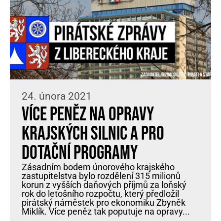
24. února 2021
Více peněz na opravy
krajských silnic a pro
dotační programy
Zásadním bodem únorového krajského
zastupitelstva bylo rozdělení 315 milionů
korun z vyšších daňových příjmů za loňský
rok do letošního rozpočtu, který předložil
pirátský náměstek pro ekonomiku Zbyněk
Miklík. Více peněz tak poputuje na opravy...