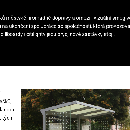
šků městské hromadné dopravy a omezili vizuální smog 
 na ukončení spolupráce se společností, která provozova
illboardy i citilighty jsou pryč, nové zastávky stojí.
i
ešků,
eklamou.
tských