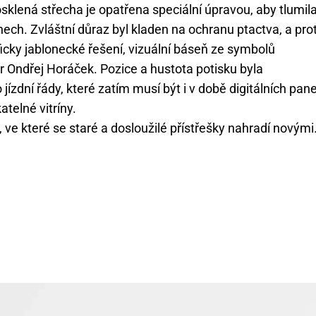
sklená střecha je opatřena speciální úpravou, aby tlumil
dnech. Zvláštní důraz byl kladen na ochranu ptactva, a pro
icky jablonecké řešení, vizuální báseň ze symbolů
ér Ondřej Horáček. Pozice a hustota potisku byla
ízdní řády, které zatím musí být i v době digitálních pan
telné vitríny.
 ve které se staré a dosloužilé přístřešky nahradí novými