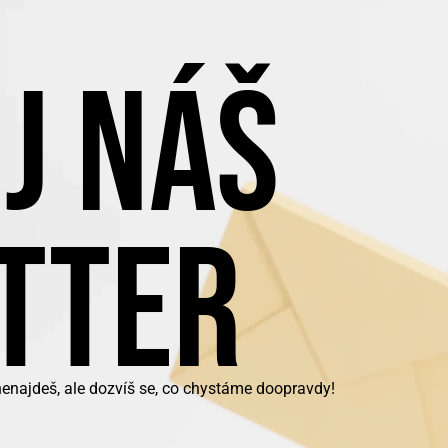
J NÁŠ
TTER
nenajdeš, ale dozvíš se, co chystáme doopravdy!