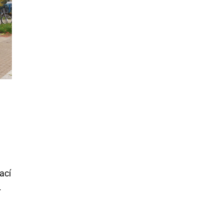
ací
.