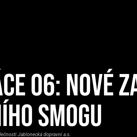
CE 06: NOVÉ Z
NÍHO SMOGU
lečnosti Jablonecká dopravní a.s.