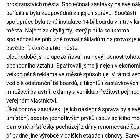
prostranstvích města. Společnost zastávky na své ná
pořídila a byla zodpovědná za jejich správu. Součástí
spolupráce byla také instalace 14 bilboardů v intravilá
města. Nájem za citylighty, který platila soukromá
společnost se přibližně rovnal nákladům na provoz jej
osvětlení, které platilo město.
Dlouhodobě jsme upozorňovali na nevýhodnost tohot
obchodního vztahu. Spatřovali jsme ji nejen v ekonomi
velkoplošná reklama ve městě způsobuje. V rámci ved
vedlo k odstranění billboardů, citilightů i zastávkovýc
množství balastní reklamy a vznikla příležitost pojm
veřejném vlastnictví.
Úkol obnovy zastávek i jejich následná správa byla s
umístění, podoby jednotlivých prvků i souvisejícího m
Samotné přístřešky pocházejí z dílny renomované česk
případné jiné výrobce v dalších etapách obnovy. Bar