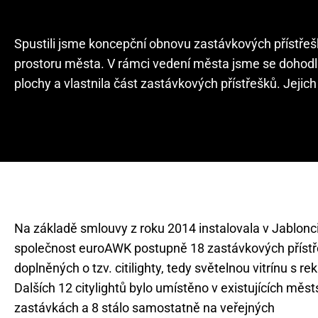
Spustili jsme koncepční obnovu zastávkových přístře
prostoru města. V rámci vedení města jsme se dohodli
plochy a vlastnila část zastávkových přístřešků. Jejich b
Na základě smlouvy z roku 2014 instalovala v Jablonc
společnost euroAWK postupně 18 zastávkových přístř
doplněných o tzv. citilighty, tedy světelnou vitrínu s r
Dalších 12 citylightů bylo umístěno v existujících měs
zastávkách a 8 stálo samostatně na veřejných