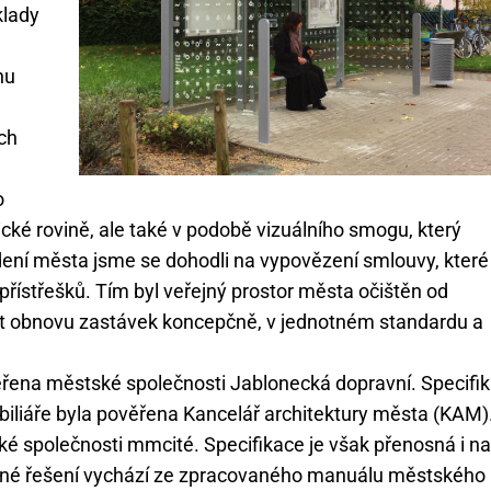
klady
nu
ich
o
cké rovině, ale také v podobě vizuálního smogu, který
ení města jsme se dohodli na vypovězení smlouvy, které
h přístřešků. Tím byl veřejný prostor města očištěn od
out obnovu zastávek koncepčně, v jednotném standardu a
věřena městské společnosti Jablonecká dopravní. Specifik
obiliáře byla pověřena Kancelář architektury města (KAM)
é společnosti mmcité. Specifikace je však přenosná i na
evné řešení vychází ze zpracovaného manuálu městského