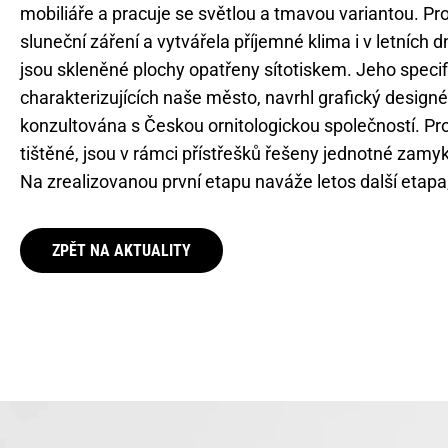
mobiliáře a pracuje se světlou a tmavou variantou. Pro
sluneční záření a vytvářela příjemné klima i v letních 
jsou skleněné plochy opatřeny sítotiskem. Jeho specif
charakterizujících naše město, navrhl grafický design
konzultována s Českou ornitologickou společností. Pro j
tištěné, jsou v rámci přístřešků řešeny jednotné zamyka
Na zrealizovanou první etapu naváže letos další etapa,
ZPĚT NA AKTUALITY